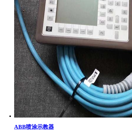
ABB喷涂示教器