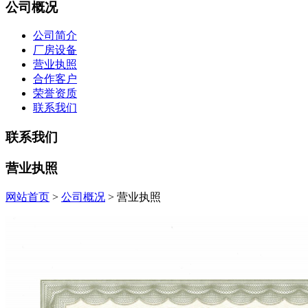
公司概况
公司简介
厂房设备
营业执照
合作客户
荣誉资质
联系我们
联系我们
营业执照
网站首页
>
公司概况
> 营业执照