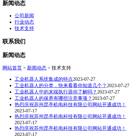
新闻动态
公司新闻
行业动态
技术支持
联系我们
新闻动态
网站首页
>
新闻动态
> 技术支持
工业机器人系统集成的特点
2023-07-27
工业机器人的分类，快来看看你知道几个？
2023-07-27
工业机器人中的末端执行器你了解吗？
2023-07-27
工业机器人的保养有哪些注意事项？
2023-07-27
热烈庆祝苏州昆亭机电科技有限公司网站开通成功！
2023-07-17
热烈庆祝苏州昆亭机电科技有限公司网站开通成功！
2023-07-17
热烈庆祝苏州昆亭机电科技有限公司网站开通成功！
2023-07-17